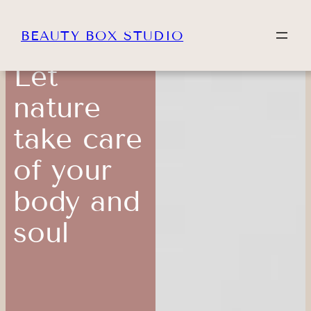
BEAUTY BOX STUDIO
Let
nature
take care
of your
body and
soul