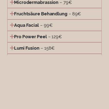
Microdermabrassion
– 79€
Fruchtsäure Behandlung
– 89€
Aqua Facial
– 99€
Pro Power Peel
– 129€
Lumi Fusion
– 158€
Botox-Behandlung
– ab 99€ pro Zone
Hyaluron-Behandlung
– ab 99€
Head Spa
Keine Kurzbehandlung möglich.